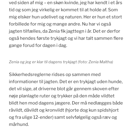
ved siden af mig – en skøn kvinde, jeg har kendt i et års
tid og som jeg virkelig er kommet til at holde af. Som
mig elsker hun udelivet og naturen. Her er hun et stort
forbillede for mig og mange andre. Nu har vi også
jagten tilfælles, da Zenia fik jagttegn i år. Det er derfor
også hendes første trykjagt og vi har talt sammen flere
gange forud for dagen i dag.
Zenia og jeg er klar til dagens trykjagt (foto: Zenia Maltha)
Sikkerhedsreglerne ridses op sammen med
informationer til jagten. Det er en trykjagt uden hunde,
det vil sige, at driverne blot går gennem skoven efter
nøje planlagte ruter og trykker på den måde vildtet
blidt hen mod dagens jægere. Der må nedlægges både
råvildt, dåvildt og kronvildt (hjorte dog kun spidshjort
og fra ulige 12-ender) samt selvfølgelig også ræv og
mårhund.