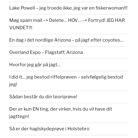
Lake Powell – jeg troede ikke, jeg var en fiskerwoman!!!
Møg spam mail –> Delete… HOV… –> Fortryd! JEG HAR
VUNDET!!!
En dag i det nordlige Arizona – på jagt efter coyotes…
Overland Expo – Flagstaff, Arizona
Hvorfor jeg går på jagt…
I did it… jeg bestod riffelprøven – selvfølgelig bestod
jeg!
Sådan består du din teoriprøve!
Der er kun EN ting, der virker, hvis du vil have dit
jagttegn!
Så er der haglskydeprøve i Holstebro