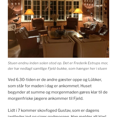
Stuen endnu inden solen stod op. Det er Frederik Estrups mor,
der har nedlagt samtlige Fjeld-bukke, som hænger her i stuen
Ved 6.30-tiden er de andre gæster oppe og Lübker,
som står for maden i dag er ankommet. Huset
begynder at summe og morgenmaden gøres klar til de
morgenfriske jægere ankommer til Fjeld.
Lidt i 7 kommer skovfoged Gustav, som er dagens
jagtleder ind og siger godmorgen. Han melder alt klar!