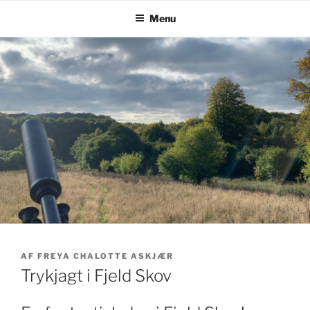
Videre
Menu
til
indhold
UDGIVET
AF
FREYA CHALOTTE ASKJÆR
DEN
Trykjagt i Fjeld Skov