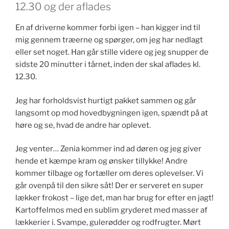
12.30 og der aflades
En af driverne kommer forbi igen – han kigger ind til
mig gennem træerne og spørger, om jeg har nedlagt
eller set noget. Han går stille videre og jeg snupper de
sidste 20 minutter i tårnet, inden der skal aflades kl.
12.30.
Jeg har forholdsvist hurtigt pakket sammen og går
langsomt op mod hovedbygningen igen, spændt på at
høre og se, hvad de andre har oplevet.
Jeg venter… Zenia kommer ind ad døren og jeg giver
hende et kæmpe kram og ønsker tillykke! Andre
kommer tilbage og fortæller om deres oplevelser. Vi
går ovenpå til den sikre såt! Der er serveret en super
lækker frokost – lige det, man har brug for efter en jagt!
Kartoffelmos med en sublim gryderet med masser af
lækkerier i. Svampe, gulerødder og rodfrugter. Mørt