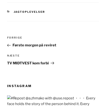
KATEGORIER
JAGTOPLEVELSER
Indlægsnavigation
Forrige
FORRIGE
indlæg
Første morgen på reviret
Næste
NÆSTE
indlæg
TV MIDTVEST kom forbi
INSTAGRAM