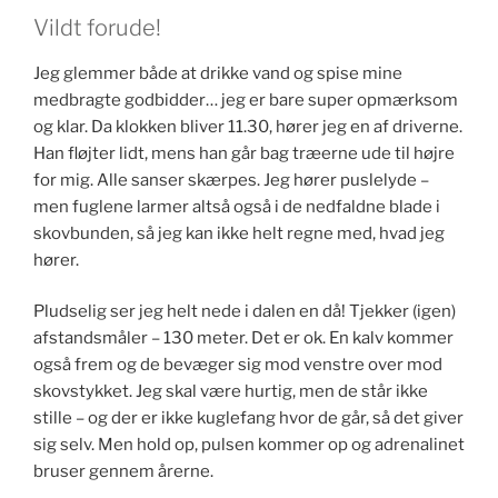
Vildt forude!
Jeg glemmer både at drikke vand og spise mine
medbragte godbidder… jeg er bare super opmærksom
og klar. Da klokken bliver 11.30, hører jeg en af driverne.
Han fløjter lidt, mens han går bag træerne ude til højre
for mig. Alle sanser skærpes. Jeg hører puslelyde –
men fuglene larmer altså også i de nedfaldne blade i
skovbunden, så jeg kan ikke helt regne med, hvad jeg
hører.
Pludselig ser jeg helt nede i dalen en då! Tjekker (igen)
afstandsmåler – 130 meter. Det er ok. En kalv kommer
også frem og de bevæger sig mod venstre over mod
skovstykket. Jeg skal være hurtig, men de står ikke
stille – og der er ikke kuglefang hvor de går, så det giver
sig selv. Men hold op, pulsen kommer op og adrenalinet
bruser gennem årerne.