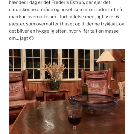
hænder. I dag er det Frederik Estrup, der ejer det
naturskønne område og huset, som nu er indrettet, så
man kan overnatte her i forbindelse med jagt. Vi er 6
gæster, som overnatter i huset op til denne trykjagt, og
det bliver en hyggelig aften, hvor vi får talt en masse
om… jagt 🙂