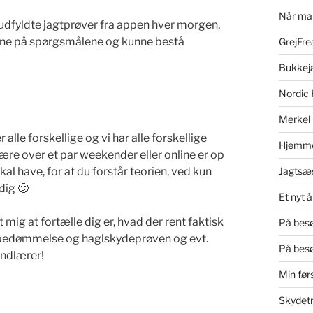
Når man
i udfyldte jagtprøver fra appen hver morgen,
rene på spørgsmålene og kunne bestå
GrejFrea
Bukkeja
Nordic 
Merkel 
 alle forskellige og vi har alle forskellige
Hjemme
re over et par weekender eller online er op
kal have, for at du forstår teorien, ved kun
Jagtsæs
dig 🙂
Et nyt å
 mig at fortælle dig er, hvad der rent faktisk
På besø
dsbedømmelse og haglskydeprøven og evt.
På besø
indlærer!
Min før
Skydetr