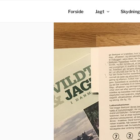
Videre
til
Forside
Jagt
Skydning
indhold