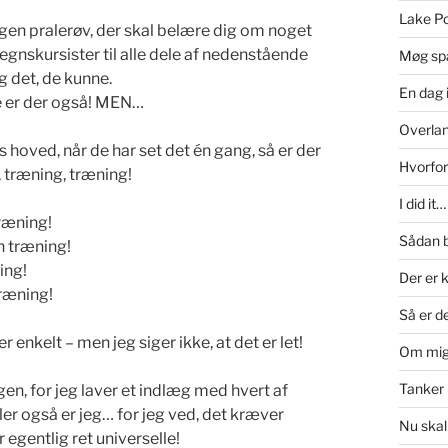
Lake Po
gen pralerøv, der skal belære dig om noget
egnskursister til alle dele af nedenstående
Møg sp
g det, de kunne.
En dag 
de er der også! MEN…
Overlan
es hoved, når de har set det én gang, så er der
Hvorfor
, træning, træning!
I did it
ræning!
Sådan b
 træning!
ing!
Der er k
ræning!
Så er d
er enkelt – men jeg siger ikke, at det er let!
Om mi
Tanker 
en, for jeg laver et indlæg med hvert af
ler også er jeg… for jeg ved, det kræver
Nu skal
egentlig ret universelle!