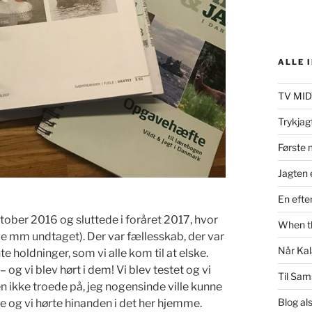
ALLE 
TV MID
Trykjagt
Første 
Jagten e
En efte
ktober 2016 og sluttede i foråret 2017, hvor
When th
age mm undtaget). Der var fællesskab, der var
Når Kal
holdninger, som vi alle kom til at elske.
– og vi blev hørt i dem! Vi blev testet og vi
Til Sa
en ikke troede på, jeg nogensinde ville kunne
Blog al
e og vi hørte hinanden i det her hjemme.