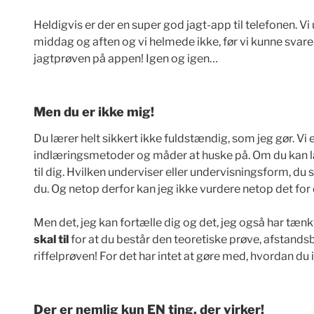
Heldigvis er der en super god jagt-app til telefonen. V
middag og aften og vi helmede ikke, før vi kunne sva
jagtprøven på appen! Igen og igen…
Men du er ikke mig!
Du lærer helt sikkert ikke fuldstændig, som jeg gør. Vi er
indlæringsmetoder og måder at huske på. Om du kan læ
til dig. Hvilken underviser eller undervisningsform, du s
du. Og netop derfor kan jeg ikke vurdere netop det for 
Men det, jeg kan fortælle dig og det, jeg også har tænkt
skal til
for at du består den teoretiske prøve, afstan
riffelprøven! For det har intet at gøre med, hvordan du 
Der er nemlig kun EN ting, der virker!