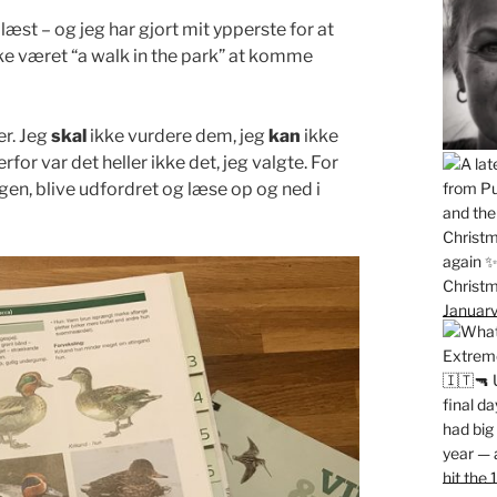
læst – og jeg har gjort mit ypperste for at
ikke været “a walk in the park” at komme
r. Jeg
skal
ikke vurdere dem, jeg
kan
ikke
for var det heller ikke det, jeg valgte. For
 igen, blive udfordret og læse op og ned i