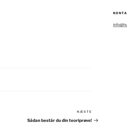
KONT
info@hu
NÆSTE
Næste
indlæg
Sådan består du din teoriprøve!