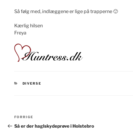
Så følg med, indlæggene er lige på trapperne 🙂
Kærlig hilsen
Freya
KATEGORIER
DIVERSE
Indlægsnavigation
Forrige
FORRIGE
indlæg
Så er der haglskydeprøve i Holstebro