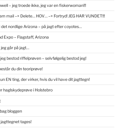
well – jeg troede ikke, jeg var en fiskerwoman!!!
am mail –> Delete… HOV… –> Fortryd! JEG HAR VUNDET!!!
i det nordlige Arizona – på jagt efter coyotes…
d Expo – Flagstaff, Arizona
 jeg går på jagt…
… jeg bestod riffelprøven – selvfølgelig bestod jeg!
estår du din teoriprøve!
un EN ting, der virker, hvis du vil have dit jagttegn!
er haglskydeprøve i Holstebro
g
bag bloggen
 jagttegnet tages!