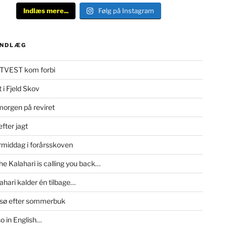
Indlæs mere...
Følg på Instagram
INDLÆG
TVEST kom forbi
 i Fjeld Skov
morgen på reviret
fter jagt
rmiddag i forårsskoven
e Kalahari is calling you back…
ahari kalder én tilbage…
msø efter sommerbuk
so in English…