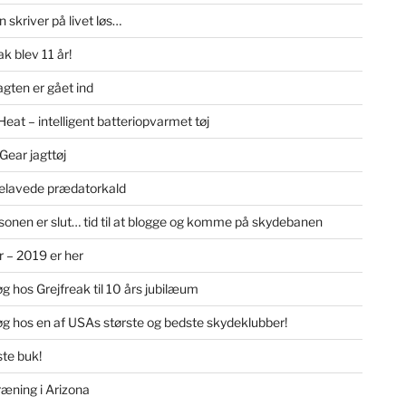
 skriver på livet løs…
k blev 11 år!
gten er gået ind
Heat – intelligent batteriopvarmet tøj
Gear jagttøj
lavede prædatorkald
onen er slut… tid til at blogge og komme på skydebanen
r – 2019 er her
g hos Grejfreak til 10 års jubilæum
g hos en af USAs største og bedste skydeklubber!
ste buk!
æning i Arizona