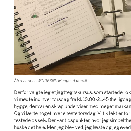
Åh manner… ÆNDER!!!!!! Mange af dem!!!
Derfor valgte jeg et jagttegnskursus, som startede i o
vi mødte ind hver torsdag fra kl. 19.00-21.45 (helligd
hygge, der var en skrap underviser med meget markante 
Og vi lærte noget hver eneste torsdag. Vi fik lektier for 
testede os selv. Der var tidspunkter, hvor jeg simpelth
huske det hele. Men jeg blev ved, jeg læste og jeg øved