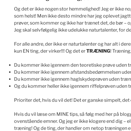
Og det er ikke nogen stor hemmelighed! Jeg er ikke no
som helst! Men ikke desto mindre har jeg oplevet jagtt
prøver, som kommer og ikke har trænet det, de bør – o
Jeg skal selvfølgelig ikke udelukke naturtalenter, for 
For alle andre, der ikke er naturtalenter og har alt i der
kun EN ting, der virker!!! Og det er
TRÆNING
! Træning
Du kommer ikke igennem den teoretiske prøve uden t
Du kommer ikke igennem afstandsbedømmelsen uden
Du kommer ikke igennem haglskydeprøven uden træn
Og du kommer heller ikke igennem riffelprøven uden t
Prioriter det, hvis du vil det! Det er ganske simpelt, det 
Hvis du vil læse om MINE tips, så følg med her på blogg
ovenstående emner. Og jeg er ikke klogere end dig – el
træning! Og de ting, der handler om netop træningen er 