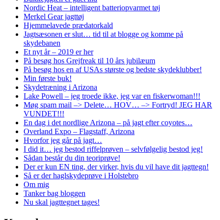
Nordic Heat – intelligent batteriopvarmet tøj
Merkel Gear jagttøj
Hjemmelavede prædatorkald
Jagtsæsonen er slut… tid til at blogge og komme på
skydebanen
Et nyt år – 2019 er her
På besøg hos Grejfreak til 10 års jubilæum
På besøg hos en af USAs største og bedste skydeklubber!
Min første buk!
Skydetræning i Arizona
Lake Powell – jeg troede ikke, jeg var en fiskerwoman!!!
Møg spam mail –> Delete… HOV… –> Fortryd! JEG HAR
VUNDET!!!
En dag i det nordlige Arizona – på jagt efter coyotes…
Overland Expo – Flagstaff, Arizona
Hvorfor jeg går på jagt…
I did it… jeg bestod riffelprøven – selvfølgelig bestod jeg!
Sådan består du din teoriprøve!
Der er kun EN ting, der virker, hvis du vil have dit jagttegn!
Så er der haglskydeprøve i Holstebro
Om mig
Tanker bag bloggen
Nu skal jagttegnet tages!