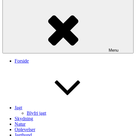
Menu
Forside
Jagt
Blyfri jagt
Skydning
Natur
Oplevelser
Jagthund