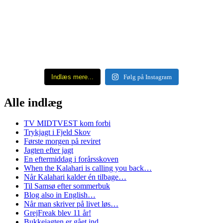
Indlæs mere...
Følg på Instagram
Alle indlæg
TV MIDTVEST kom forbi
Trykjagt i Fjeld Skov
Første morgen på reviret
Jagten efter jagt
En eftermiddag i forårsskoven
When the Kalahari is calling you back…
Når Kalahari kalder én tilbage…
Til Samsø efter sommerbuk
Blog also in English…
Når man skriver på livet løs…
GrejFreak blev 11 år!
Bukkejagten er gået ind