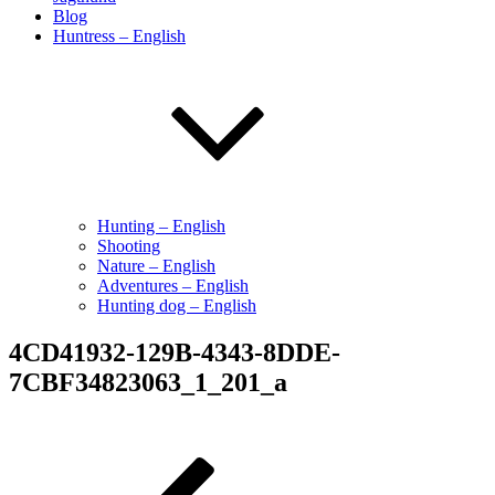
Blog
Huntress – English
Hunting – English
Shooting
Nature – English
Adventures – English
Hunting dog – English
4CD41932-129B-4343-8DDE-
7CBF34823063_1_201_a
Indlægsnavigation
Forrige
indlæg