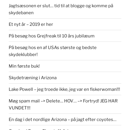
Jagtsæsonen er slut… tid til at blogge og komme på
skydebanen
Et nyt år – 2019 er her
På besøg hos Grejfreak til 10 års jubilæum
På besøg hos en af USAs største og bedste
skydeklubber!
Min første buk!
Skydetræning i Arizona
Lake Powell – jeg troede ikke, jeg var en fiskerwoman!!!
Møg spam mail –> Delete… HOV… –> Fortryd! JEG HAR
VUNDET!!!
En dag i det nordlige Arizona – på jagt efter coyotes…