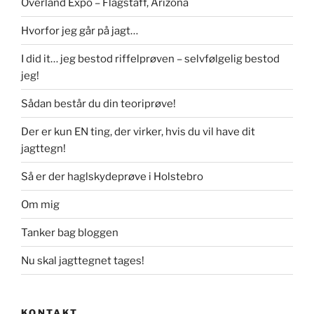
Overland Expo – Flagstaff, Arizona
Hvorfor jeg går på jagt…
I did it… jeg bestod riffelprøven – selvfølgelig bestod
jeg!
Sådan består du din teoriprøve!
Der er kun EN ting, der virker, hvis du vil have dit
jagttegn!
Så er der haglskydeprøve i Holstebro
Om mig
Tanker bag bloggen
Nu skal jagttegnet tages!
KONTAKT