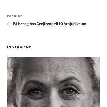
Indlægsnavigation
Forrige
FORRIGE
indlæg
På besøg hos Grejfreak til 10 års jubilæum
INSTAGRAM