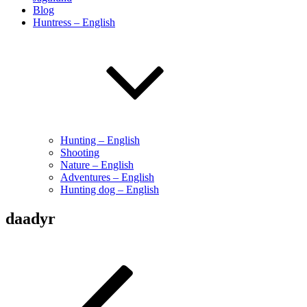
Blog
Huntress – English
Hunting – English
Shooting
Nature – English
Adventures – English
Hunting dog – English
daadyr
Indlægsnavigation
Forrige
indlæg