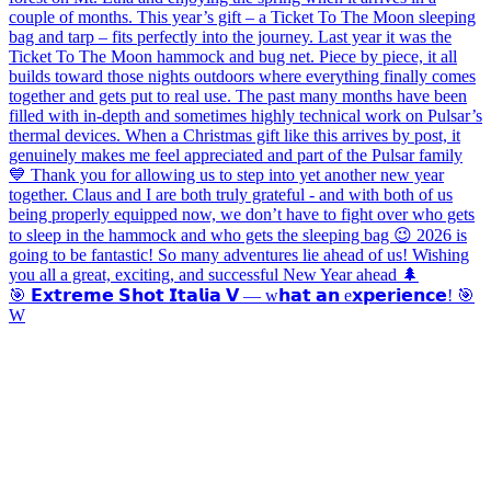
🎯 𝗘𝘅𝘁𝗿𝗲𝗺𝗲 𝗦𝗵𝗼𝘁 𝗜𝘁𝗮𝗹𝗶𝗮 𝗩 — w𝗵𝗮𝘁 𝗮𝗻 e𝘅𝗽𝗲𝗿𝗶𝗲𝗻𝗰𝗲! 🎯
W