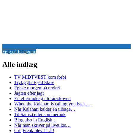
Følg på Instagram
Alle indlæg
TV MIDTVEST kom forbi
Trykjagt i Fjeld Skov
Første morgen på reviret
Jagten efter jagt
En eftermiddag i forårsskoven
When the Kalahari is calling you back…
Når Kalahari kalder én tilbage…
Til Samsø efter sommerbuk
Blog also in English…
Når man skriver på livet løs…
GrejFreak blev 11 år!