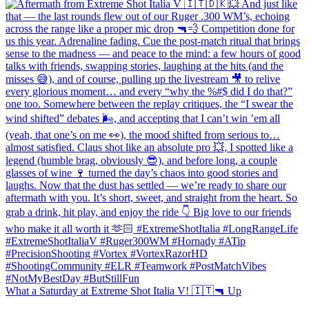
What a Saturday at Extreme Shot Italia V! 🇮🇹🔫 Up