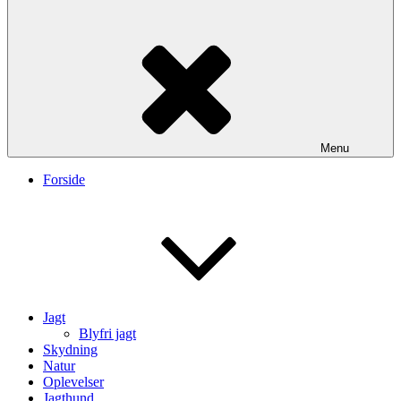
Menu
Forside
Jagt
Blyfri jagt
Skydning
Natur
Oplevelser
Jagthund