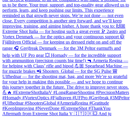
Aftermath from Extreme Shot Italia V 🇮🇹🇩🇰💥 And ju