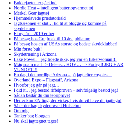
Bukkejagten er gået ind
Nordic Heat – intelligent batteriopvarmet tøj
Merkel Gear jagttøj
Hjemmelavede prædatorkald
Jagtsæsonen er slut… tid til at blogge og komme på
skydebanen
Et nyt år – 2019 er her
På besøg hos Grejfreak til 10 års jubilæum
På besøg hos en af USAs største og bedste skydeklubber!
Min første buk!
Skydetræning i Arizona
Lake Powell – jeg troede ikke, jeg var en fiskerwoman!!!
Møg spam mail –> Delete… HOV… –> Fortryd! JEG HAR
VUNDET!!!
En dag i det nordlige Arizona – på jagt efter coyotes…
Overland Expo – Flagstaff, Arizona
Hvorfor jeg går på jagt…
I did it… jeg bestod riffelprøven – selvfølgelig bestod jeg!
Sådan består du din teoriprøve!
Der er kun EN ting, der virker, hvis du vil have dit jagttegn!
Så er der haglskydeprøve i Holstebro
Om mig
Tanker bag bloggen
Nu skal jagttegnet tages!