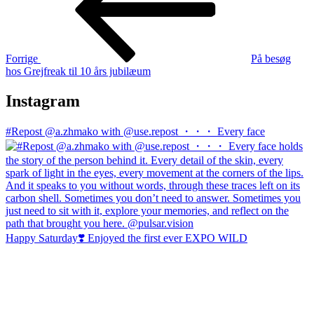
Forrige
På besøg
hos Grejfreak til 10 års jubilæum
Instagram
#Repost @a.zhmako with @use.repost ・・・ Every face
Happy Saturday❣️ Enjoyed the first ever EXPO WILD