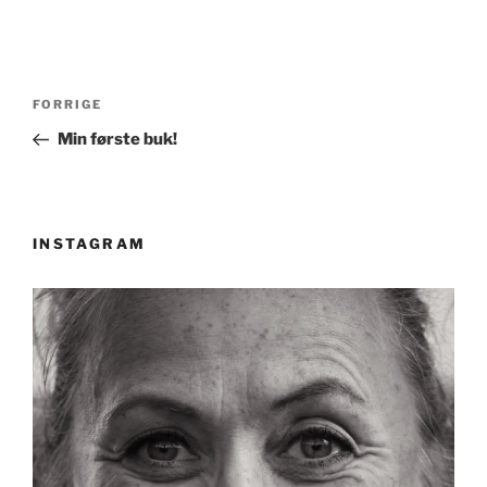
Indlægsnavigation
Forrige
FORRIGE
indlæg
Min første buk!
INSTAGRAM