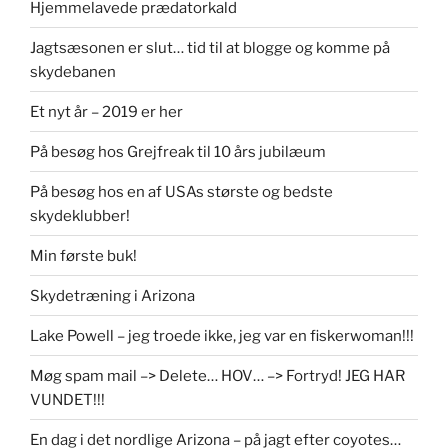
Hjemmelavede prædatorkald
Jagtsæsonen er slut… tid til at blogge og komme på
skydebanen
Et nyt år – 2019 er her
På besøg hos Grejfreak til 10 års jubilæum
På besøg hos en af USAs største og bedste
skydeklubber!
Min første buk!
Skydetræning i Arizona
Lake Powell – jeg troede ikke, jeg var en fiskerwoman!!!
Møg spam mail –> Delete… HOV… –> Fortryd! JEG HAR
VUNDET!!!
En dag i det nordlige Arizona – på jagt efter coyotes…