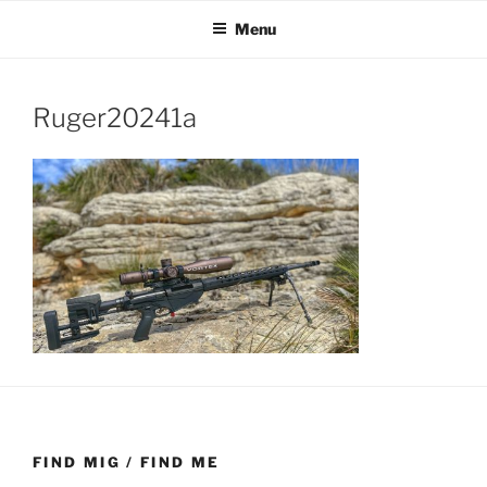
Videre
Menu
til
indhold
Ruger20241a
FIND MIG / FIND ME