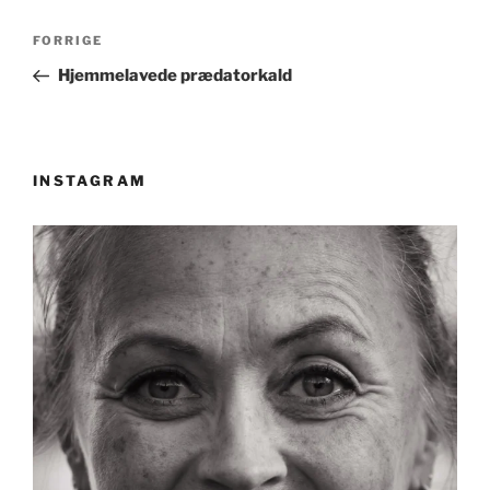
Indlægsnavigation
Forrige
FORRIGE
indlæg
Hjemmelavede prædatorkald
INSTAGRAM