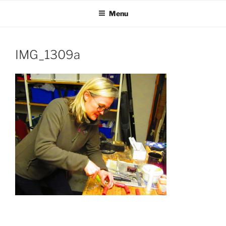
Videre
Menu
til
indhold
IMG_1309a