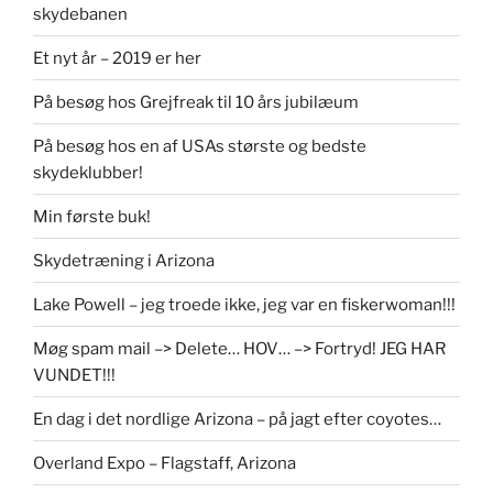
skydebanen
Et nyt år – 2019 er her
På besøg hos Grejfreak til 10 års jubilæum
På besøg hos en af USAs største og bedste
skydeklubber!
Min første buk!
Skydetræning i Arizona
Lake Powell – jeg troede ikke, jeg var en fiskerwoman!!!
Møg spam mail –> Delete… HOV… –> Fortryd! JEG HAR
VUNDET!!!
En dag i det nordlige Arizona – på jagt efter coyotes…
Overland Expo – Flagstaff, Arizona