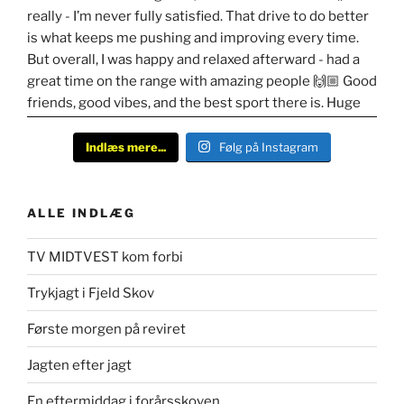
Indlæs mere...
Følg på Instagram
ALLE INDLÆG
TV MIDTVEST kom forbi
Trykjagt i Fjeld Skov
Første morgen på reviret
Jagten efter jagt
En eftermiddag i forårsskoven